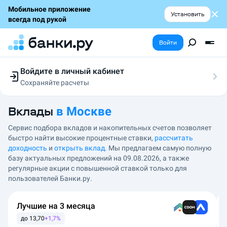
Мобильное приложение
Без специальных условий
Установить
всегда под рукой
Войти
Войдите в личный кабинет
Сохраняйте расчеты
Следите за заявками
Участвуйте в акциях
Вклады
в
Москве
Выбирайте условия
Сохраняйте расчеты
Сервис подбора вкладов и накопительных счетов позволяет
быстро найти высокие процентные ставки,
рассчитать
доходность
и
открыть вклад
. Мы предлагаем самую полную
базу актуальных предложений на 09.08.2026, а также
регулярные акции с повышенной ставкой только для
пользователей Банки.ру.
Лучшие на 3 месяца
до
13,70
+
1,7
%